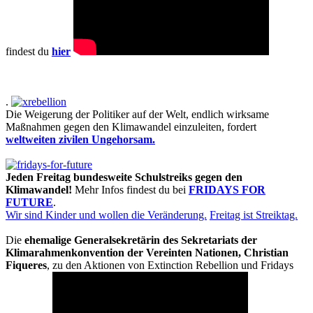
findest du
hier
.
Die Weigerung der Politiker auf der Welt, endlich wirksame
Maßnahmen gegen den Klimawandel einzuleiten, fordert
weltweiten zivilen Ungehorsam.
Jeden Freitag bundesweite Schulstreiks gegen den
Klimawandel!
Mehr Infos findest du bei
FRIDAYS FOR
FUTURE
.
Wir sind Kinder und wollen die Veränderung.
Freitag ist Streiktag.
Die
ehemalige Generalsekretärin des Sekretariats der
Klimarahmenkonvention der Vereinten Nationen, Christian
Fiqueres
, zu den Aktionen von Extinction Rebellion und Fridays