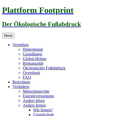
Zum
Plattform Footprint
Inhalt
springen
Der Ökologische Fußabdruck
Menü
Verstehen
Hintergrund
Grundlagen
Global-Hektar
Biokapazität
Ökologischer Fußabdruck
Overshoot
FAQ
Berechnen
Verändern
Menschenrechte
Energieversorgung
Anders leben
Anders lernen
Wie lernen?
Grundschule