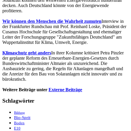
Solarkraft könnten den weltweiten Energieverbrauch hundertmal
decken. Auch Deutschland könnte von der Energiewende
profitieren.
Wir können den Menschen die Wahrheit zumuten
Interview in
der Frankfurter Rundschau mit Prof. Reinhard Loske, Präsident der
Cusanus Hochschule für Gesellschaftsgestaltung und ehemaliger
Leiter der Forschungsgruppe "Zukunftsfähiges Deutschland" am
Wuppertalinstitut für Klima, Umwelt, Energie.
Klimaschutz geht anders
In ihrer Kolumne kritisiert Petra Pinzler
der geplante Reform des Erneuerbare-Energien-Gesetzes durch
Bundeswirtschaftminister Altmaier als unzureichend. Die
Ausbauziele zu gering, die Regeln für Altanlagen mangelhaft und
die Anreize für den Bau von Solaranlagen nicht innovativ und zu
bürokratisch.
Weitere Beiträge unter
Externe Beiträge
Schlagwörter
Bildung
Bio-Sprit
Boden
E10