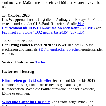
sind mutigere Maßnahmen und ein viel höherer Solarenergieausbau
nötig.
13. Oktober 2020
Das
Wuppertal Institut
legt die im Auftrag von Fridays for Future
erstellte und von der GLS-Bank finanzierte Studie
Wie
Deutschland bis 2035 CO2-neutral werden kann (6,2 MB)
vor.
Factsheet zur Studie "CO2-neutral bis 2035" (287 KB)
10. September 2020
Der
Living Planet Report 2020
des WWF und des GFN ist
erschienen und kann als
PDF in englischer Sprache
heruntergeladen
werden.
Weitere Einträge im
Archiv
Externer Beitrag:
Klima retten geht viel schneller
Deutschland könnte bis 2045
klimaneutral sein, fünf Jahre früher als geplant, sagen
Klimaexperten. Wenn die Politik nur wolle und viel investiere,
könne es gelingen.
Wind und Sonne im Überfluss
Eine Studie zeigt: Wind- und