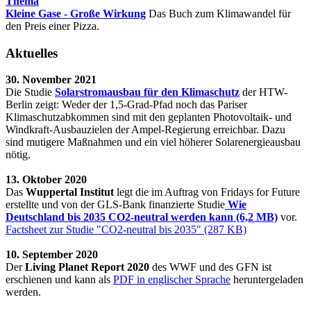
Thema
Kleine Gase - Große Wirkung
Das Buch zum Klimawandel für
den Preis einer Pizza.
Aktuelles
30. November 2021
Die Studie
Solarstromausbau für den Klimaschutz
der HTW-
Berlin zeigt: Weder der 1,5-Grad-Pfad noch das Pariser
Klimaschutzabkommen sind mit den geplanten Photovoltaik- und
Windkraft-Ausbauzielen der Ampel-Regierung erreichbar. Dazu
sind mutigere Maßnahmen und ein viel höherer Solarenergieausbau
nötig.
13. Oktober 2020
Das
Wuppertal Institut
legt die im Auftrag von Fridays for Future
erstellte und von der GLS-Bank finanzierte Studie
Wie
Deutschland bis 2035 CO2-neutral werden kann (6,2 MB)
vor.
Factsheet zur Studie "CO2-neutral bis 2035" (287 KB)
10. September 2020
Der
Living Planet Report 2020
des WWF und des GFN ist
erschienen und kann als
PDF in englischer Sprache
heruntergeladen
werden.