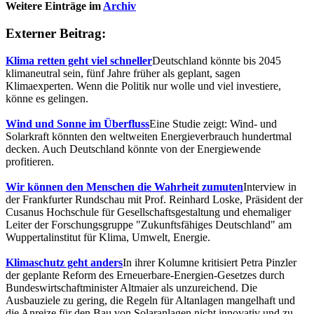
Weitere Einträge im
Archiv
Externer Beitrag:
Klima retten geht viel schneller
Deutschland könnte bis 2045
klimaneutral sein, fünf Jahre früher als geplant, sagen
Klimaexperten. Wenn die Politik nur wolle und viel investiere,
könne es gelingen.
Wind und Sonne im Überfluss
Eine Studie zeigt: Wind- und
Solarkraft könnten den weltweiten Energieverbrauch hundertmal
decken. Auch Deutschland könnte von der Energiewende
profitieren.
Wir können den Menschen die Wahrheit zumuten
Interview in
der Frankfurter Rundschau mit Prof. Reinhard Loske, Präsident der
Cusanus Hochschule für Gesellschaftsgestaltung und ehemaliger
Leiter der Forschungsgruppe "Zukunftsfähiges Deutschland" am
Wuppertalinstitut für Klima, Umwelt, Energie.
Klimaschutz geht anders
In ihrer Kolumne kritisiert Petra Pinzler
der geplante Reform des Erneuerbare-Energien-Gesetzes durch
Bundeswirtschaftminister Altmaier als unzureichend. Die
Ausbauziele zu gering, die Regeln für Altanlagen mangelhaft und
die Anreize für den Bau von Solaranlagen nicht innovativ und zu