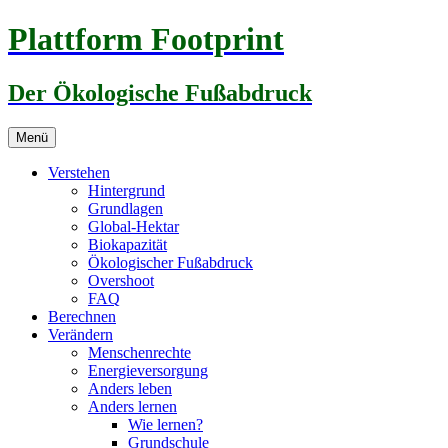
Zum
Plattform Footprint
Inhalt
springen
Der Ökologische Fußabdruck
Menü
Verstehen
Hintergrund
Grundlagen
Global-Hektar
Biokapazität
Ökologischer Fußabdruck
Overshoot
FAQ
Berechnen
Verändern
Menschenrechte
Energieversorgung
Anders leben
Anders lernen
Wie lernen?
Grundschule