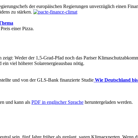
egierungschefs der europäischen Regierungen unverzüglich einen Fin
üdens zu stärken.
Thema
reis einer Pizza.
zeigt: Weder der 1,5-Grad-Pfad noch das Pariser Klimaschutzabkomme
ein viel höherer Solarenergieausbau nötig.
rstellte und von der GLS-Bank finanzierte Studie
Wie Deutschland bis
en und kann als
PDF in englischer Sprache
heruntergeladen werden.
tral sein, fünf Jahre früher als geplant, sagen Klimaexperten. Wenn die