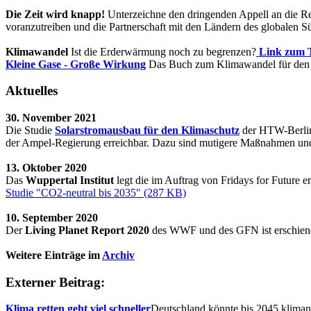
Die Zeit wird knapp!
Unterzeichne den dringenden Appell an die R
voranzutreiben und die Partnerschaft mit den Ländern des globalen S
Klimawandel
Ist die Erderwärmung noch zu begrenzen?
Link zum 
Kleine Gase - Große Wirkung
Das Buch zum Klimawandel für den P
Aktuelles
30. November 2021
Die Studie
Solarstromausbau für den Klimaschutz
der HTW-Berlin 
der Ampel-Regierung erreichbar. Dazu sind mutigere Maßnahmen und 
13. Oktober 2020
Das
Wuppertal Institut
legt die im Auftrag von Fridays for Future e
Studie "CO2-neutral bis 2035" (287 KB)
10. September 2020
Der
Living Planet Report 2020
des WWF und des GFN ist erschien
Weitere Einträge im
Archiv
Externer Beitrag:
Klima retten geht viel schneller
Deutschland könnte bis 2045 klimaneu