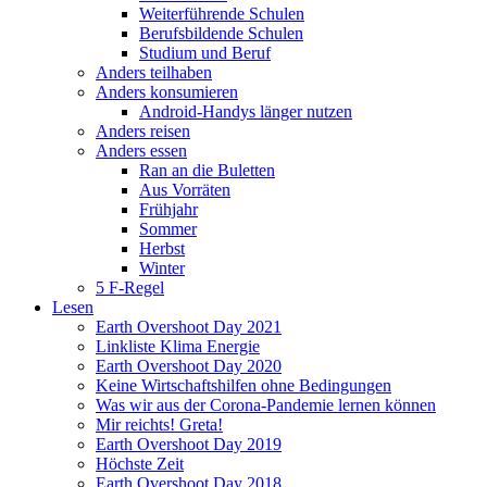
Weiterführende Schulen
Berufsbildende Schulen
Studium und Beruf
Anders teilhaben
Anders konsumieren
Android-Handys länger nutzen
Anders reisen
Anders essen
Ran an die Buletten
Aus Vorräten
Frühjahr
Sommer
Herbst
Winter
5 F-Regel
Lesen
Earth Overshoot Day 2021
Linkliste Klima Energie
Earth Overshoot Day 2020
Keine Wirtschaftshilfen ohne Bedingungen
Was wir aus der Corona-Pandemie lernen können
Mir reichts! Greta!
Earth Overshoot Day 2019
Höchste Zeit
Earth Overshoot Day 2018