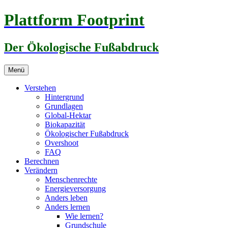
Zum
Plattform Footprint
Inhalt
springen
Der Ökologische Fußabdruck
Menü
Verstehen
Hintergrund
Grundlagen
Global-Hektar
Biokapazität
Ökologischer Fußabdruck
Overshoot
FAQ
Berechnen
Verändern
Menschenrechte
Energieversorgung
Anders leben
Anders lernen
Wie lernen?
Grundschule