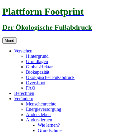
Zum
Plattform Footprint
Inhalt
springen
Der Ökologische Fußabdruck
Menü
Verstehen
Hintergrund
Grundlagen
Global-Hektar
Biokapazität
Ökologischer Fußabdruck
Overshoot
FAQ
Berechnen
Verändern
Menschenrechte
Energieversorgung
Anders leben
Anders lernen
Wie lernen?
Grundschule