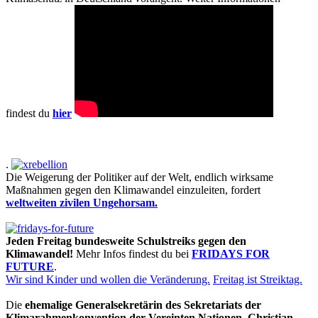
findest du
hier
.
Die Weigerung der Politiker auf der Welt, endlich wirksame
Maßnahmen gegen den Klimawandel einzuleiten, fordert
weltweiten zivilen Ungehorsam.
Jeden Freitag bundesweite Schulstreiks gegen den
Klimawandel!
Mehr Infos findest du bei
FRIDAYS FOR
FUTURE
.
Wir sind Kinder und wollen die Veränderung.
Freitag ist Streiktag.
Die
ehemalige Generalsekretärin des Sekretariats der
Klimarahmenkonvention der Vereinten Nationen, Christian