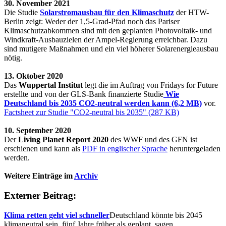
30. November 2021
Die Studie
Solarstromausbau für den Klimaschutz
der HTW-
Berlin zeigt: Weder der 1,5-Grad-Pfad noch das Pariser
Klimaschutzabkommen sind mit den geplanten Photovoltaik- und
Windkraft-Ausbauzielen der Ampel-Regierung erreichbar. Dazu
sind mutigere Maßnahmen und ein viel höherer Solarenergieausbau
nötig.
13. Oktober 2020
Das
Wuppertal Institut
legt die im Auftrag von Fridays for Future
erstellte und von der GLS-Bank finanzierte Studie
Wie
Deutschland bis 2035 CO2-neutral werden kann (6,2 MB)
vor.
Factsheet zur Studie "CO2-neutral bis 2035" (287 KB)
10. September 2020
Der
Living Planet Report 2020
des WWF und des GFN ist
erschienen und kann als
PDF in englischer Sprache
heruntergeladen
werden.
Weitere Einträge im
Archiv
Externer Beitrag:
Klima retten geht viel schneller
Deutschland könnte bis 2045
klimaneutral sein, fünf Jahre früher als geplant, sagen