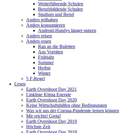
Weiterführende Schulen
Berufsbildende Schulen
Studium und Beruf
Anders teilhaben
Anders konsumieren
Android-Handys länger nutzen
Anders reisen
Anders essen
Ran an die Buletten
Aus Vorräten
Frühjahr
Sommer
Herbst
Winter
5 F-Regel
Lesen
Earth Overshoot Day 2021
Linkliste Klima Energie
Earth Overshoot Day 2020
Keine Wirtschaftshilfen ohne Bedingungen
Was wir aus der Corona-Pandemie lernen können
Mir reichts! Greta!
Earth Overshoot Day 2019
Höchste Zeit
Earth Overshoot Day 2018