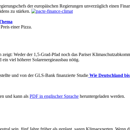
egierungschefs der europäischen Regierungen unverzüglich einen Fin
üdens zu stärken.
Thema
reis einer Pizza.
zeigt: Weder der 1,5-Grad-Pfad noch das Pariser Klimaschutzabkomme
ein viel höherer Solarenergieausbau nötig.
rstellte und von der GLS-Bank finanzierte Studie
Wie Deutschland bis
en und kann als
PDF in englischer Sprache
heruntergeladen werden.
tral sein, fünf Jahre früher als geplant, sagen Klimaexperten. Wenn die