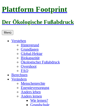
Zum
Plattform Footprint
Inhalt
springen
Der Ökologische Fußabdruck
Menü
Verstehen
Hintergrund
Grundlagen
Global-Hektar
Biokapazität
Ökologischer Fußabdruck
Overshoot
FAQ
Berechnen
Verändern
Menschenrechte
Energieversorgung
Anders leben
Anders lernen
Wie lernen?
Grundschule