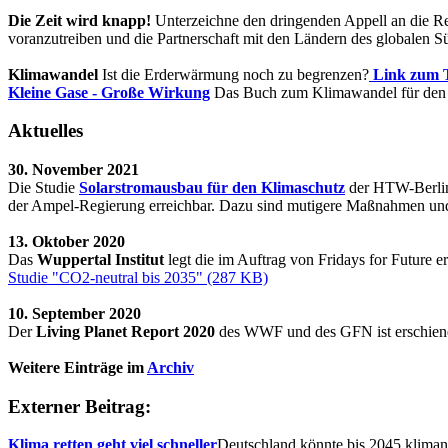
Die Zeit wird knapp!
Unterzeichne den dringenden Appell an die R
voranzutreiben und die Partnerschaft mit den Ländern des globalen S
Klimawandel
Ist die Erderwärmung noch zu begrenzen?
Link zum 
Kleine Gase - Große Wirkung
Das Buch zum Klimawandel für den P
Aktuelles
30. November 2021
Die Studie
Solarstromausbau für den Klimaschutz
der HTW-Berlin 
der Ampel-Regierung erreichbar. Dazu sind mutigere Maßnahmen und 
13. Oktober 2020
Das
Wuppertal Institut
legt die im Auftrag von Fridays for Future e
Studie "CO2-neutral bis 2035" (287 KB)
10. September 2020
Der
Living Planet Report 2020
des WWF und des GFN ist erschien
Weitere Einträge im
Archiv
Externer Beitrag:
Klima retten geht viel schneller
Deutschland könnte bis 2045 klimaneu