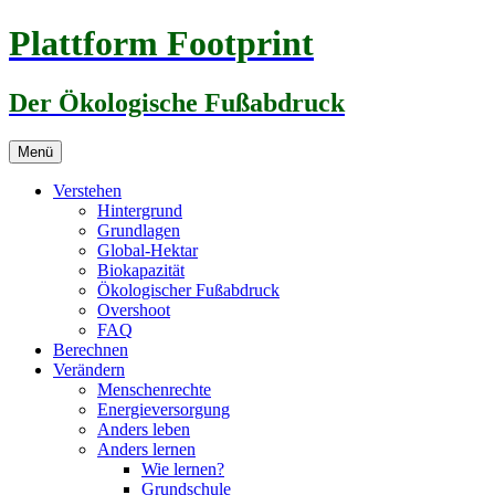
Zum
Plattform Footprint
Inhalt
springen
Der Ökologische Fußabdruck
Menü
Verstehen
Hintergrund
Grundlagen
Global-Hektar
Biokapazität
Ökologischer Fußabdruck
Overshoot
FAQ
Berechnen
Verändern
Menschenrechte
Energieversorgung
Anders leben
Anders lernen
Wie lernen?
Grundschule