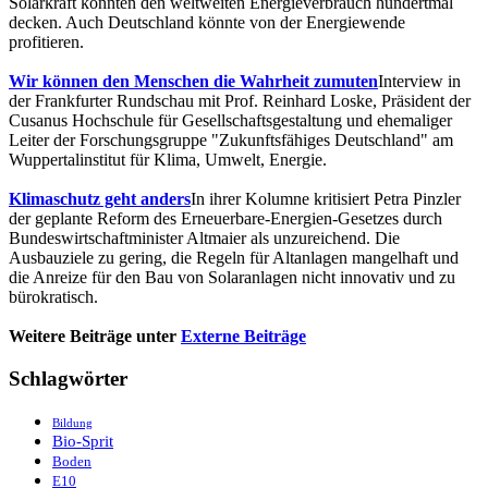
Solarkraft könnten den weltweiten Energieverbrauch hundertmal
decken. Auch Deutschland könnte von der Energiewende
profitieren.
Wir können den Menschen die Wahrheit zumuten
Interview in
der Frankfurter Rundschau mit Prof. Reinhard Loske, Präsident der
Cusanus Hochschule für Gesellschaftsgestaltung und ehemaliger
Leiter der Forschungsgruppe "Zukunftsfähiges Deutschland" am
Wuppertalinstitut für Klima, Umwelt, Energie.
Klimaschutz geht anders
In ihrer Kolumne kritisiert Petra Pinzler
der geplante Reform des Erneuerbare-Energien-Gesetzes durch
Bundeswirtschaftminister Altmaier als unzureichend. Die
Ausbauziele zu gering, die Regeln für Altanlagen mangelhaft und
die Anreize für den Bau von Solaranlagen nicht innovativ und zu
bürokratisch.
Weitere Beiträge unter
Externe Beiträge
Schlagwörter
Bildung
Bio-Sprit
Boden
E10