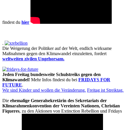
findest du
hier
.
Die Weigerung der Politiker auf der Welt, endlich wirksame
Maßnahmen gegen den Klimawandel einzuleiten, fordert
weltweiten zivilen Ungehorsam.
Jeden Freitag bundesweite Schulstreiks gegen den
Klimawandel!
Mehr Infos findest du bei
FRIDAYS FOR
FUTURE
.
Wir sind Kinder und wollen die Veränderung.
Freitag ist Streiktag.
Die
ehemalige Generalsekretärin des Sekretariats der
Klimarahmenkonvention der Vereinten Nationen, Christian
Fiqueres
, zu den Aktionen von Extinction Rebellion und Fridays