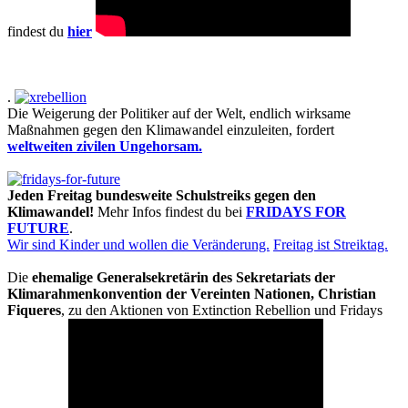
findest du
hier
.
Die Weigerung der Politiker auf der Welt, endlich wirksame
Maßnahmen gegen den Klimawandel einzuleiten, fordert
weltweiten zivilen Ungehorsam.
Jeden Freitag bundesweite Schulstreiks gegen den
Klimawandel!
Mehr Infos findest du bei
FRIDAYS FOR
FUTURE
.
Wir sind Kinder und wollen die Veränderung.
Freitag ist Streiktag.
Die
ehemalige Generalsekretärin des Sekretariats der
Klimarahmenkonvention der Vereinten Nationen, Christian
Fiqueres
, zu den Aktionen von Extinction Rebellion und Fridays