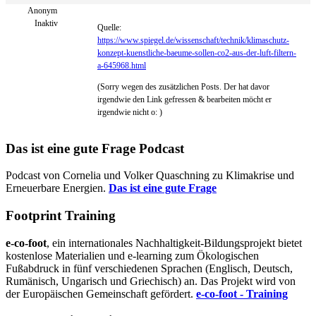
Anonym
Inaktiv
Quelle:
https://www.spiegel.de/wissenschaft/technik/klimaschutz-
konzept-kuenstliche-baeume-sollen-co2-aus-der-luft-filtern-
a-645968.html
(Sorry wegen des zusätzlichen Posts. Der hat davor
irgendwie den Link gefressen & bearbeiten möcht er
irgendwie nicht o: )
Das ist eine gute Frage Podcast
Podcast von Cornelia und Volker Quaschning zu Klimakrise und
Erneuerbare Energien.
Das ist eine gute Frage
Footprint Training
e-co-foot
, ein internationales Nachhaltigkeit-Bildungsprojekt bietet
kostenlose Materialien und e-learning zum Ökologischen
Fußabdruck in fünf verschiedenen Sprachen (Englisch, Deutsch,
Rumänisch, Ungarisch und Griechisch) an. Das Projekt wird von
der Europäischen Gemeinschaft gefördert.
e-co-foot - Training