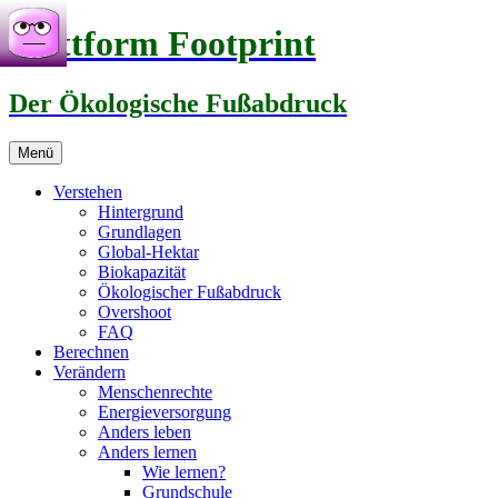
Zum
Plattform Footprint
Inhalt
springen
Der Ökologische Fußabdruck
Menü
Verstehen
Hintergrund
Grundlagen
Global-Hektar
Biokapazität
Ökologischer Fußabdruck
Overshoot
FAQ
Berechnen
Verändern
Menschenrechte
Energieversorgung
Anders leben
Anders lernen
Wie lernen?
Grundschule