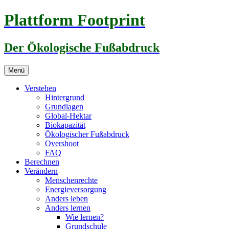
Zum
Plattform Footprint
Inhalt
springen
Der Ökologische Fußabdruck
Menü
Verstehen
Hintergrund
Grundlagen
Global-Hektar
Biokapazität
Ökologischer Fußabdruck
Overshoot
FAQ
Berechnen
Verändern
Menschenrechte
Energieversorgung
Anders leben
Anders lernen
Wie lernen?
Grundschule