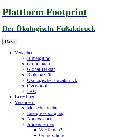
Zum
Plattform Footprint
Inhalt
springen
Der Ökologische Fußabdruck
Menü
Verstehen
Hintergrund
Grundlagen
Global-Hektar
Biokapazität
Ökologischer Fußabdruck
Overshoot
FAQ
Berechnen
Verändern
Menschenrechte
Energieversorgung
Anders leben
Anders lernen
Wie lernen?
Grundschule