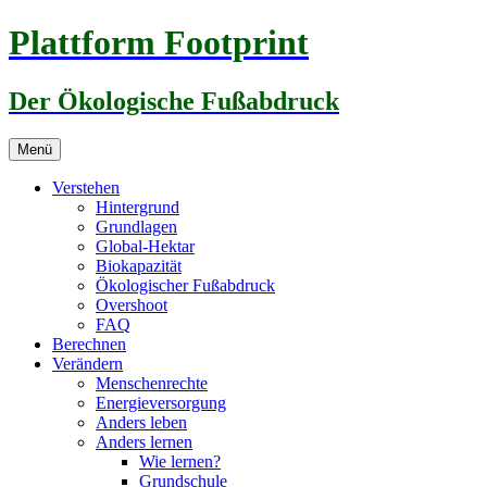
Zum
Plattform Footprint
Inhalt
springen
Der Ökologische Fußabdruck
Menü
Verstehen
Hintergrund
Grundlagen
Global-Hektar
Biokapazität
Ökologischer Fußabdruck
Overshoot
FAQ
Berechnen
Verändern
Menschenrechte
Energieversorgung
Anders leben
Anders lernen
Wie lernen?
Grundschule