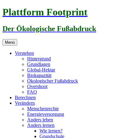
Zum
Plattform Footprint
Inhalt
springen
Der Ökologische Fußabdruck
Menü
Verstehen
Hintergrund
Grundlagen
Global-Hektar
Biokapazität
Ökologischer Fußabdruck
Overshoot
FAQ
Berechnen
Verändern
Menschenrechte
Energieversorgung
Anders leben
Anders lernen
Wie lernen?
Grundschule