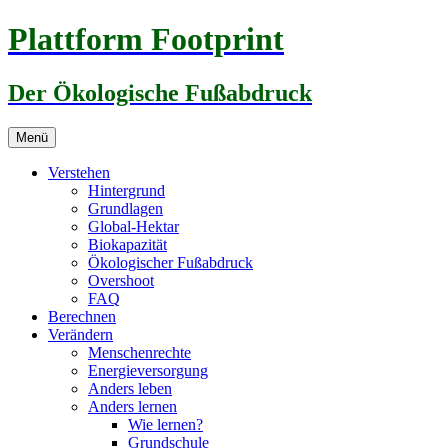
Zum
Plattform Footprint
Inhalt
springen
Der Ökologische Fußabdruck
Menü
Verstehen
Hintergrund
Grundlagen
Global-Hektar
Biokapazität
Ökologischer Fußabdruck
Overshoot
FAQ
Berechnen
Verändern
Menschenrechte
Energieversorgung
Anders leben
Anders lernen
Wie lernen?
Grundschule