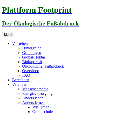
Zum
Plattform Footprint
Inhalt
springen
Der Ökologische Fußabdruck
Menü
Verstehen
Hintergrund
Grundlagen
Global-Hektar
Biokapazität
Ökologischer Fußabdruck
Overshoot
FAQ
Berechnen
Verändern
Menschenrechte
Energieversorgung
Anders leben
Anders lernen
Wie lernen?
Grundschule