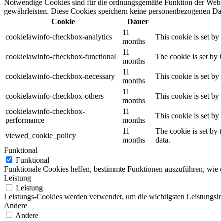
Notwendige Cookies sind für die ordnungsgemäße Funktion der Websi
gewährleisten. Diese Cookies speichern keine personenbezogenen Da
Cookie
Dauer
11
cookielawinfo-checkbox-analytics
This cookie is set b
months
11
cookielawinfo-checkbox-functional
The cookie is set by
months
11
cookielawinfo-checkbox-necessary
This cookie is set b
months
11
cookielawinfo-checkbox-others
This cookie is set b
months
cookielawinfo-checkbox-
11
This cookie is set b
performance
months
11
The cookie is set by
viewed_cookie_policy
months
data.
Funktional
Funktional
Funktionale Cookies helfen, bestimmte Funktionen auszuführen, wie 
Leistung
Leistung
Leistungs-Cookies werden verwendet, um die wichtigsten Leistungsind
Andere
Andere