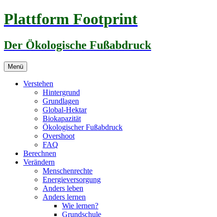
Zum
Plattform Footprint
Inhalt
springen
Der Ökologische Fußabdruck
Menü
Verstehen
Hintergrund
Grundlagen
Global-Hektar
Biokapazität
Ökologischer Fußabdruck
Overshoot
FAQ
Berechnen
Verändern
Menschenrechte
Energieversorgung
Anders leben
Anders lernen
Wie lernen?
Grundschule