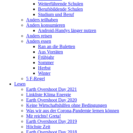
Weiterführende Schulen
Berufsbildende Schulen
Studium und Beruf
Anders teilhaben
Anders konsumieren
Android-Handys länger nutzen
Anders reisen
Anders essen
Ran an die Buletten
Aus Vorräten
Frühjahr
Sommer
Herbst
Winter
5 F-Regel
Lesen
Earth Overshoot Day 2021
Linkliste Klima Energie
Earth Overshoot Day 2020
Keine Wirtschaftshilfen ohne Bedingungen
Was wir aus der Corona-Pandemie lernen können
Mir reichts! Greta!
Earth Overshoot Day 2019
Höchste Zeit
Earth Overshoot Day 2018