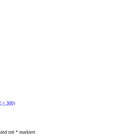
2 × 300)
sind mit
*
markiert