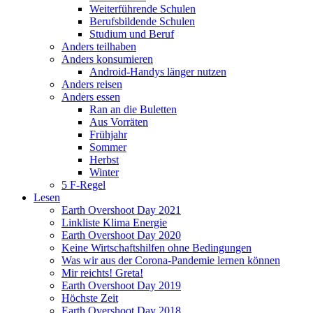
Weiterführende Schulen
Berufsbildende Schulen
Studium und Beruf
Anders teilhaben
Anders konsumieren
Android-Handys länger nutzen
Anders reisen
Anders essen
Ran an die Buletten
Aus Vorräten
Frühjahr
Sommer
Herbst
Winter
5 F-Regel
Lesen
Earth Overshoot Day 2021
Linkliste Klima Energie
Earth Overshoot Day 2020
Keine Wirtschaftshilfen ohne Bedingungen
Was wir aus der Corona-Pandemie lernen können
Mir reichts! Greta!
Earth Overshoot Day 2019
Höchste Zeit
Earth Overshoot Day 2018