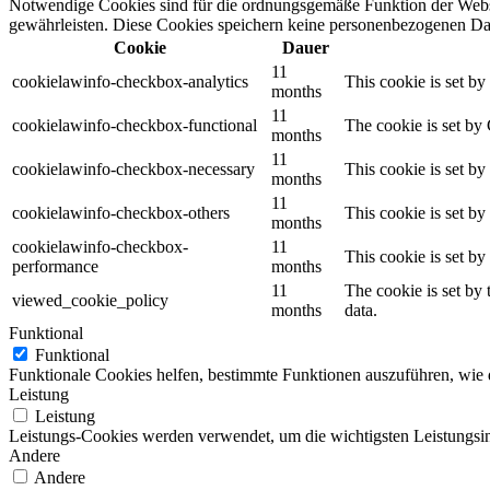
Notwendige Cookies sind für die ordnungsgemäße Funktion der Websi
gewährleisten. Diese Cookies speichern keine personenbezogenen Da
Cookie
Dauer
11
cookielawinfo-checkbox-analytics
This cookie is set b
months
11
cookielawinfo-checkbox-functional
The cookie is set by
months
11
cookielawinfo-checkbox-necessary
This cookie is set b
months
11
cookielawinfo-checkbox-others
This cookie is set b
months
cookielawinfo-checkbox-
11
This cookie is set b
performance
months
11
The cookie is set by
viewed_cookie_policy
months
data.
Funktional
Funktional
Funktionale Cookies helfen, bestimmte Funktionen auszuführen, wie 
Leistung
Leistung
Leistungs-Cookies werden verwendet, um die wichtigsten Leistungsind
Andere
Andere