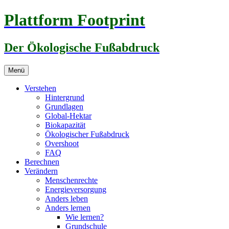
Zum
Plattform Footprint
Inhalt
springen
Der Ökologische Fußabdruck
Menü
Verstehen
Hintergrund
Grundlagen
Global-Hektar
Biokapazität
Ökologischer Fußabdruck
Overshoot
FAQ
Berechnen
Verändern
Menschenrechte
Energieversorgung
Anders leben
Anders lernen
Wie lernen?
Grundschule