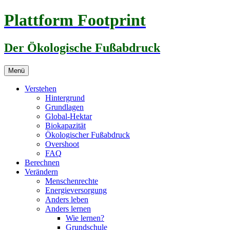
Zum
Plattform Footprint
Inhalt
springen
Der Ökologische Fußabdruck
Menü
Verstehen
Hintergrund
Grundlagen
Global-Hektar
Biokapazität
Ökologischer Fußabdruck
Overshoot
FAQ
Berechnen
Verändern
Menschenrechte
Energieversorgung
Anders leben
Anders lernen
Wie lernen?
Grundschule