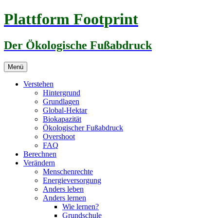
Zum
Plattform Footprint
Inhalt
springen
Der Ökologische Fußabdruck
Menü
Verstehen
Hintergrund
Grundlagen
Global-Hektar
Biokapazität
Ökologischer Fußabdruck
Overshoot
FAQ
Berechnen
Verändern
Menschenrechte
Energieversorgung
Anders leben
Anders lernen
Wie lernen?
Grundschule