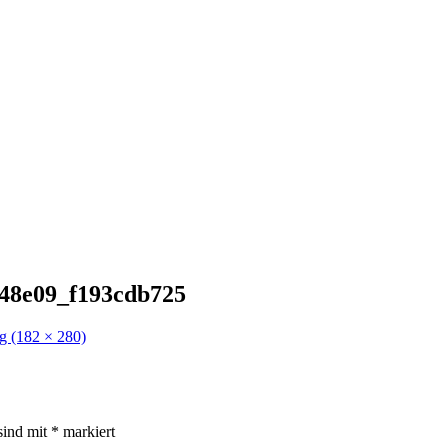
848e09_f193cdb725
g (182 × 280)
sind mit
*
markiert