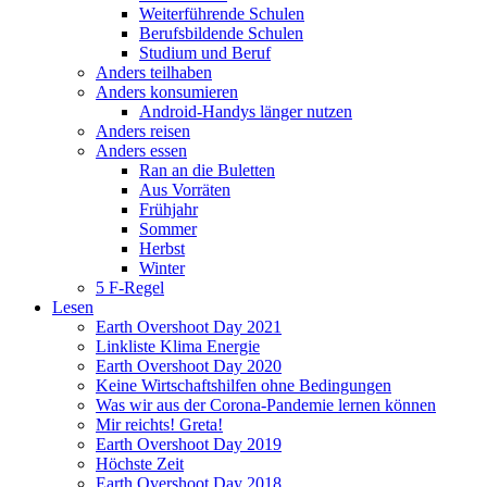
Weiterführende Schulen
Berufsbildende Schulen
Studium und Beruf
Anders teilhaben
Anders konsumieren
Android-Handys länger nutzen
Anders reisen
Anders essen
Ran an die Buletten
Aus Vorräten
Frühjahr
Sommer
Herbst
Winter
5 F-Regel
Lesen
Earth Overshoot Day 2021
Linkliste Klima Energie
Earth Overshoot Day 2020
Keine Wirtschaftshilfen ohne Bedingungen
Was wir aus der Corona-Pandemie lernen können
Mir reichts! Greta!
Earth Overshoot Day 2019
Höchste Zeit
Earth Overshoot Day 2018