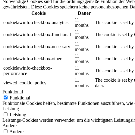
Notwendige Cookies sind für die ordnungsgemäße Funktion der Websi
gewährleisten. Diese Cookies speichern keine personenbezogenen Da
Cookie
Dauer
11
cookielawinfo-checkbox-analytics
This cookie is set b
months
11
cookielawinfo-checkbox-functional
The cookie is set by
months
11
cookielawinfo-checkbox-necessary
This cookie is set b
months
11
cookielawinfo-checkbox-others
This cookie is set b
months
cookielawinfo-checkbox-
11
This cookie is set b
performance
months
11
The cookie is set by
viewed_cookie_policy
months
data.
Funktional
Funktional
Funktionale Cookies helfen, bestimmte Funktionen auszuführen, wie 
Leistung
Leistung
Leistungs-Cookies werden verwendet, um die wichtigsten Leistungsind
Andere
Andere