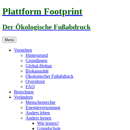
Zum
Plattform Footprint
Inhalt
springen
Der Ökologische Fußabdruck
Menü
Verstehen
Hintergrund
Grundlagen
Global-Hektar
Biokapazität
Ökologischer Fußabdruck
Overshoot
FAQ
Berechnen
Verändern
Menschenrechte
Energieversorgung
Anders leben
Anders lernen
Wie lernen?
Grundschule