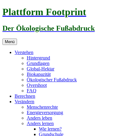
Zum
Plattform Footprint
Inhalt
springen
Der Ökologische Fußabdruck
Menü
Verstehen
Hintergrund
Grundlagen
Global-Hektar
Biokapazität
Ökologischer Fußabdruck
Overshoot
FAQ
Berechnen
Verändern
Menschenrechte
Energieversorgung
Anders leben
Anders lernen
Wie lernen?
Grundschule