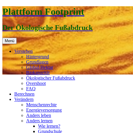
Zum
Plattform Footprint
Inhalt
springen
Der Ökologische Fußabdruck
Menü
Verstehen
Hintergrund
Grundlagen
Global-Hektar
Biokapazität
Ökologischer Fußabdruck
Overshoot
FAQ
Berechnen
Verändern
Menschenrechte
Energieversorgung
Anders leben
Anders lernen
Wie lernen?
Grundschule