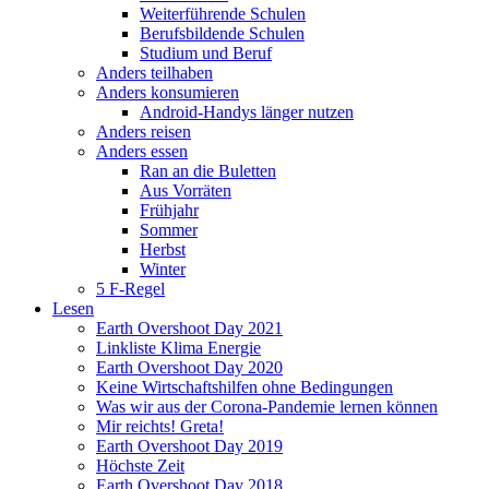
Weiterführende Schulen
Berufsbildende Schulen
Studium und Beruf
Anders teilhaben
Anders konsumieren
Android-Handys länger nutzen
Anders reisen
Anders essen
Ran an die Buletten
Aus Vorräten
Frühjahr
Sommer
Herbst
Winter
5 F-Regel
Lesen
Earth Overshoot Day 2021
Linkliste Klima Energie
Earth Overshoot Day 2020
Keine Wirtschaftshilfen ohne Bedingungen
Was wir aus der Corona-Pandemie lernen können
Mir reichts! Greta!
Earth Overshoot Day 2019
Höchste Zeit
Earth Overshoot Day 2018