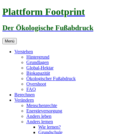
Zum
Plattform Footprint
Inhalt
springen
Der Ökologische Fußabdruck
Menü
Verstehen
Hintergrund
Grundlagen
Global-Hektar
Biokapazität
Ökologischer Fußabdruck
Overshoot
FAQ
Berechnen
Verändern
Menschenrechte
Energieversorgung
Anders leben
Anders lernen
Wie lernen?
Grundschule