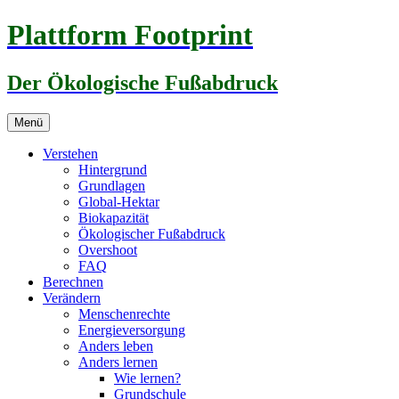
Zum
Plattform Footprint
Inhalt
springen
Der Ökologische Fußabdruck
Menü
Verstehen
Hintergrund
Grundlagen
Global-Hektar
Biokapazität
Ökologischer Fußabdruck
Overshoot
FAQ
Berechnen
Verändern
Menschenrechte
Energieversorgung
Anders leben
Anders lernen
Wie lernen?
Grundschule