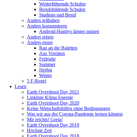
Weiterführende Schulen
Berufsbildende Schulen
Studium und Beruf
Anders teilhaben
Anders konsumieren
Android-Handys länger nutzen
Anders reisen
Anders essen
Ran an die Buletten
Aus Vorräten
Frühjahr
Sommer
Herbst
Winter
5 F-Regel
Lesen
Earth Overshoot Day 2021
Linkliste Klima Energie
Earth Overshoot Day 2020
Keine Wirtschaftshilfen ohne Bedingungen
Was wir aus der Corona-Pandemie lernen können
Mir reichts! Greta!
Earth Overshoot Day 2019
Höchste Zeit
Earth Overshoot Day 2018