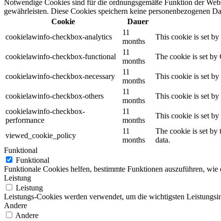
Notwendige Cookies sind für die ordnungsgemäße Funktion der Websi
gewährleisten. Diese Cookies speichern keine personenbezogenen Da
Cookie
Dauer
11
cookielawinfo-checkbox-analytics
This cookie is set b
months
11
cookielawinfo-checkbox-functional
The cookie is set by
months
11
cookielawinfo-checkbox-necessary
This cookie is set b
months
11
cookielawinfo-checkbox-others
This cookie is set b
months
cookielawinfo-checkbox-
11
This cookie is set b
performance
months
11
The cookie is set by
viewed_cookie_policy
months
data.
Funktional
Funktional
Funktionale Cookies helfen, bestimmte Funktionen auszuführen, wie 
Leistung
Leistung
Leistungs-Cookies werden verwendet, um die wichtigsten Leistungsind
Andere
Andere