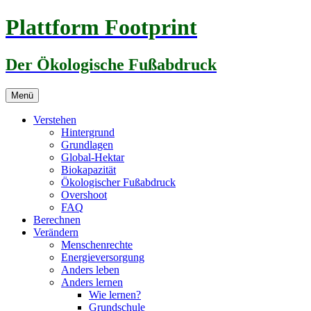
Zum
Plattform Footprint
Inhalt
springen
Der Ökologische Fußabdruck
Menü
Verstehen
Hintergrund
Grundlagen
Global-Hektar
Biokapazität
Ökologischer Fußabdruck
Overshoot
FAQ
Berechnen
Verändern
Menschenrechte
Energieversorgung
Anders leben
Anders lernen
Wie lernen?
Grundschule