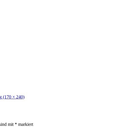
g (170 × 240)
sind mit
*
markiert