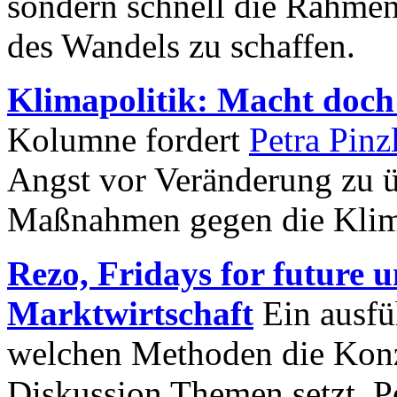
sondern schnell die Rahme
des Wandels zu schaffen.
Klimapolitik: Macht doch
Kolumne fordert
Petra Pinz
Angst vor Veränderung zu 
Maßnahmen gegen die Klimak
Rezo, Fridays for future un
Marktwirtschaft
Ein ausfüh
welchen Methoden die Konze
Diskussion Themen setzt, Pol