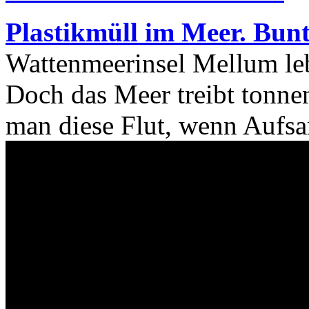
Plastikmüll im Meer. Bunt
Wattenmeerinsel Mellum le
Doch das Meer treibt tonne
man diese Flut, wenn Aufsa