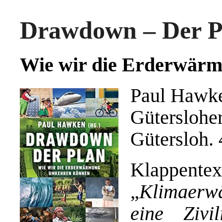
Drawdown – Der P
Wie wir die Erderwär
Paul Hawke
Güterslohe
Gütersloh. 
Klappente
„
Klimaerw
eine Zivil