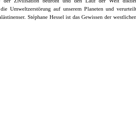
e der Zivilisation bedroht und den Lauf der Welt diktie
t die Umweltzerstörung auf unserem Planeten und verurteilt
alästinenser. Stéphane Hessel ist das Gewissen der westliche