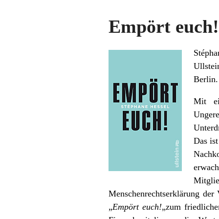
Empört euch!
Stépha
Ullste
Berlin.
Mit e
Ungere
Unterd
Das ist
Nachko
erwach
Mitgli
Menschenrechtserklärung der 
„
Empört euch!
„zum friedliche