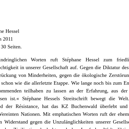
ne Hessel
in 2011
 30 Seiten.
indringlichen Worten ruft Stéphane Hessel zum friedl
chtigkeit in unserer Gesellschaft auf. Gegen die Diktatur de
rückung von Minderheiten, gegen die ökologische Zerstörung
 schon wie die allerletzte Etappe. Wie lange noch bis zum En
mmenden teilhaben zu lassen an der Erfahrung, aus der
sen ist.« Stéphane Hessels Streitschrift bewegt die Wel
ed der Résistance, hat das KZ Buchenwald überlebt und 
Vereinten Nationen. Mit emphatischen Worten ruft der ehema
n Widerstand gegen die Unzulänglichkeiten unserer Gesellsc