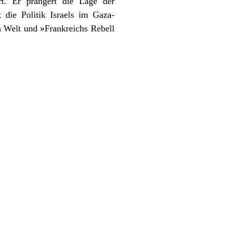
rt. Er prangert die Lage der
 die Politik Israels im Gaza-
n Welt und »Frankreichs Rebell